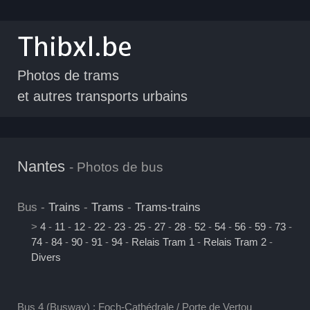
Photos de trams
et autres transports urbains
Nantes
- Photos de bus
Bus -
Trains
-
Trams
-
Trams-trains
>
4
-
11
-
12
-
22
-
23
-
25
-
27
-
28
-
52
-
54
-
56
-
59
-
73
-
74
-
84
-
90
-
91
-
94
-
Relais Tram 1
-
Relais Tram 2
-
Divers
Bus 4 (Busway) : Foch-Cathédrale / Porte de Vertou