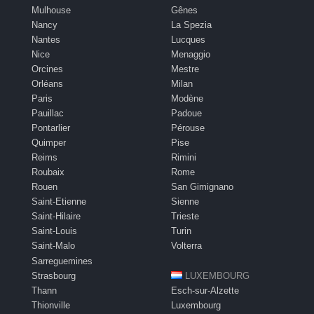
Mulhouse
Gênes
Nancy
La Spezia
Nantes
Lucques
Nice
Menaggio
Orcines
Mestre
Orléans
Milan
Paris
Modène
Pauillac
Padoue
Pontarlier
Pérouse
Quimper
Pise
Reims
Rimini
Roubaix
Rome
Rouen
San Gimignano
Saint-Etienne
Sienne
Saint-Hilaire
Trieste
Saint-Louis
Turin
Saint-Malo
Volterra
Sarreguemines
Strasbourg
LUXEMBOURG
Thann
Esch-sur-Alzette
Thionville
Luxembourg