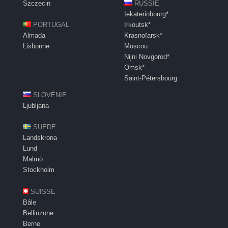
Szczecin
RUSSIE
Iekaterinbourg*
PORTUGAL
Irkoutsk*
Almada
Krasnoïarsk*
Lisbonne
Moscou
Nijni Novgorod*
Omsk*
Saint-Pétersbourg
SLOVÉNIE
Ljubljana
SUEDE
Landskrona
Lund
Malmö
Stockholm
SUISSE
Bâle
Bellinzone
Berne