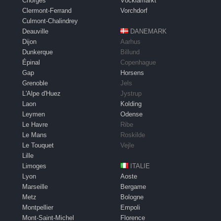
Chorges
Vöcklamarkt
Clermont-Ferrand
Vorchdorf
Culmont-Chalindrey
Deauville
DANEMARK
Dijon
Aarhus
Dunkerque
Billund
Épinal
Copenhague
Gap
Horsens
Grenoble
Jels
L'Alpe d'Huez
Jystrup
Laon
Kolding
Leymen
Odense
Le Havre
Ribe
Le Mans
Roskilde
Le Touquet
Vejle
Lille
Limoges
ITALIE
Lyon
Aoste
Marseille
Bergame
Metz
Bologne
Montpellier
Empoli
Mont-Saint-Michel
Florence