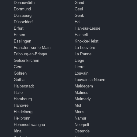
Donauwörth
Gand
Dortmund
Geel
Duisbourg
Genk
Düsseldorf
Hal
Erfurt
Han-sur-Lesse
Essen
Hasselt
Esslingen
Knokke-Heist
Francfort-sur-le-Main
La Louvière
Fribourg-en-Brisgau
La Panne
Gelsenkirchen
Liège
Gera
Lierre
Göhren
Louvain
Gotha
Louvain-la-Neuve
Halberstadt
Maldegem
Halle
Malines
Hambourg
Malmedy
Hanovre
Mol
Heidelberg
Mons
Heilbronn
Namur
Hohenschwangau
Neerpelt
Iéna
Ostende