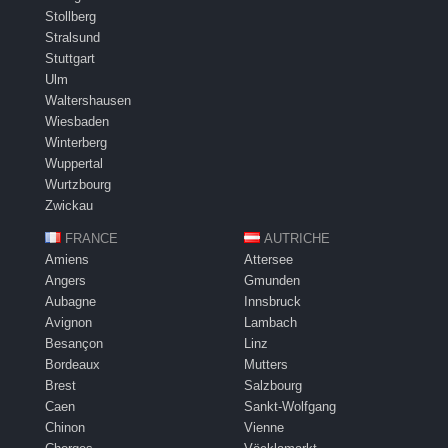
Stollberg
Stralsund
Stuttgart
Ulm
Waltershausen
Wiesbaden
Winterberg
Wuppertal
Wurtzbourg
Zwickau
FRANCE
AUTRICHE
Amiens
Attersee
Angers
Gmunden
Aubagne
Innsbruck
Avignon
Lambach
Besançon
Linz
Bordeaux
Mutters
Brest
Salzbourg
Caen
Sankt-Wolfgang
Chinon
Vienne