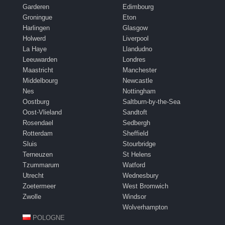
Garderen
Edimbourg
Groningue
Eton
Harlingen
Glasgow
Holwerd
Liverpool
La Haye
Llandudno
Leeuwarden
Londres
Maastricht
Manchester
Middelbourg
Newcastle
Nes
Nottingham
Oostburg
Saltburn-by-the-Sea
Oost-Vlieland
Sandtoft
Rosendael
Sedbergh
Rotterdam
Sheffield
Sluis
Stourbridge
Terneuzen
St Helens
Tzummarum
Watford
Utrecht
Wednesbury
Zoetermeer
West Bromwich
Zwolle
Windsor
Wolverhampton
POLOGNE