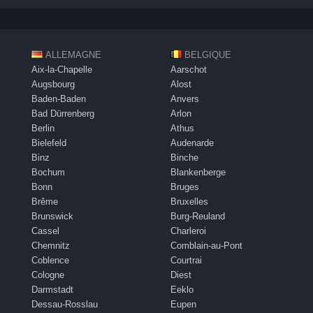
ALLEMAGNE
BELGIQUE
Aix-la-Chapelle
Aarschot
Augsbourg
Alost
Baden-Baden
Anvers
Bad Dürrenberg
Arlon
Berlin
Athus
Bielefeld
Audenarde
Binz
Binche
Bochum
Blankenberge
Bonn
Bruges
Brême
Bruxelles
Brunswick
Burg-Reuland
Cassel
Charleroi
Chemnitz
Comblain-au-Pont
Coblence
Courtrai
Cologne
Diest
Darmstadt
Eeklo
Dessau-Rosslau
Eupen