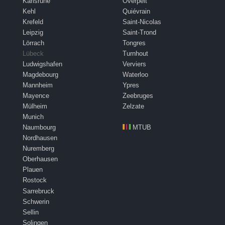
Karlsruhe
Overpelt
Kehl
Quiévrain
Krefeld
Saint-Nicolas
Leipzig
Saint-Trond
Lörrach
Tongres
Lübeck
Turnhout
Ludwigshafen
Verviers
Magdebourg
Waterloo
Mannheim
Ypres
Mayence
Zeebruges
Mülheim
Zelzate
Munich
Naumbourg
MTUB
Nordhausen
Nuremberg
Oberhausen
Plauen
Rostock
Sarrebruck
Schwerin
Sellin
Solingen