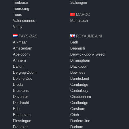
Toulouse
Schengen
Tourcoing
Tours
MAROC
Valenciennes
Marrakech
Vichy
PAYS-BAS
ROYAUME-UNI
Alkmaar
Bath
Amsterdam
Beamish
Apeldoorn
Berwick-upon-Tweed
Arnhem
Birmingham
Ballum
Blackpool
Berg-op-Zoom
Bowness
Bois-le-Duc
Burntisland
Breda
Cambridge
Breskens
Canterbury
Deventer
Chippenham
Dordrecht
Coatbridge
Ede
Corsham
Eindhoven
Crich
Flessingue
Dunfermline
Franeker
Durham