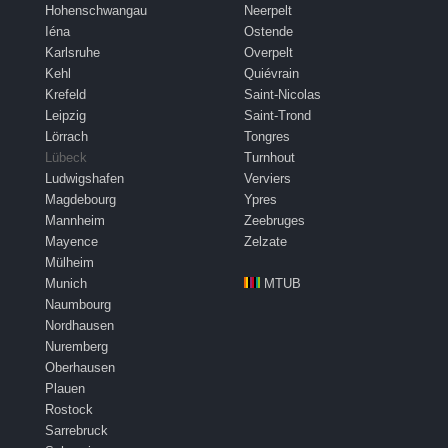
Hohenschwangau
Neerpelt
Iéna
Ostende
Karlsruhe
Overpelt
Kehl
Quiévrain
Krefeld
Saint-Nicolas
Leipzig
Saint-Trond
Lörrach
Tongres
Lübeck
Turnhout
Ludwigshafen
Verviers
Magdebourg
Ypres
Mannheim
Zeebruges
Mayence
Zelzate
Mülheim
Munich
MTUB
Naumbourg
Nordhausen
Nuremberg
Oberhausen
Plauen
Rostock
Sarrebruck