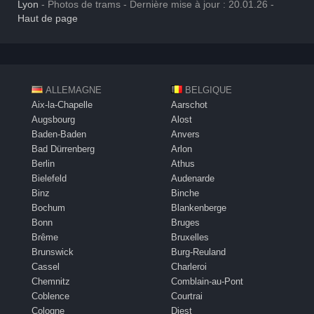
Lyon
- Photos de trams - Dernière mise à jour : 20.01.26 -
Haut de page
ALLEMAGNE
BELGIQUE
Aix-la-Chapelle
Aarschot
Augsbourg
Alost
Baden-Baden
Anvers
Bad Dürrenberg
Arlon
Berlin
Athus
Bielefeld
Audenarde
Binz
Binche
Bochum
Blankenberge
Bonn
Bruges
Brême
Bruxelles
Brunswick
Burg-Reuland
Cassel
Charleroi
Chemnitz
Comblain-au-Pont
Coblence
Courtrai
Cologne
Diest