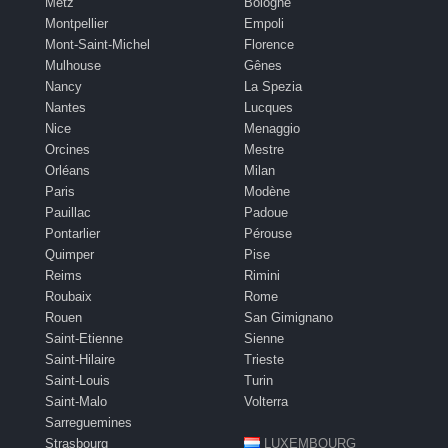
Metz
Bologne
Montpellier
Empoli
Mont-Saint-Michel
Florence
Mulhouse
Gênes
Nancy
La Spezia
Nantes
Lucques
Nice
Menaggio
Orcines
Mestre
Orléans
Milan
Paris
Modène
Pauillac
Padoue
Pontarlier
Pérouse
Quimper
Pise
Reims
Rimini
Roubaix
Rome
Rouen
San Gimignano
Saint-Etienne
Sienne
Saint-Hilaire
Trieste
Saint-Louis
Turin
Saint-Malo
Volterra
Sarreguemines
Strasbourg
LUXEMBOURG