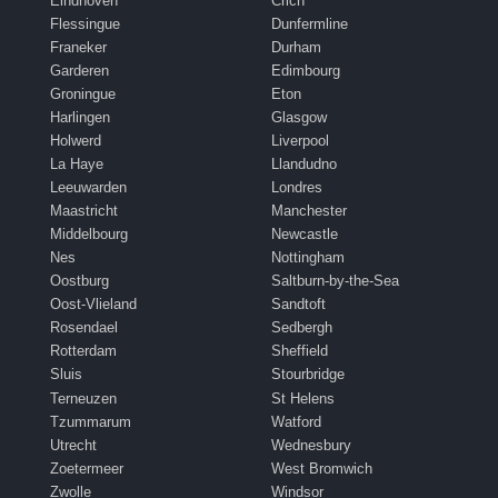
Eindhoven
Crich
Flessingue
Dunfermline
Franeker
Durham
Garderen
Edimbourg
Groningue
Eton
Harlingen
Glasgow
Holwerd
Liverpool
La Haye
Llandudno
Leeuwarden
Londres
Maastricht
Manchester
Middelbourg
Newcastle
Nes
Nottingham
Oostburg
Saltburn-by-the-Sea
Oost-Vlieland
Sandtoft
Rosendael
Sedbergh
Rotterdam
Sheffield
Sluis
Stourbridge
Terneuzen
St Helens
Tzummarum
Watford
Utrecht
Wednesbury
Zoetermeer
West Bromwich
Zwolle
Windsor