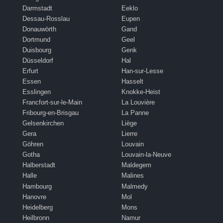
Darmstadt
Eeklo
Dessau-Rosslau
Eupen
Donauwörth
Gand
Dortmund
Geel
Duisbourg
Genk
Düsseldorf
Hal
Erfurt
Han-sur-Lesse
Essen
Hasselt
Esslingen
Knokke-Heist
Francfort-sur-le-Main
La Louvière
Fribourg-en-Brisgau
La Panne
Gelsenkirchen
Liège
Gera
Lierre
Göhren
Louvain
Gotha
Louvain-la-Neuve
Halberstadt
Maldegem
Halle
Malines
Hambourg
Malmedy
Hanovre
Mol
Heidelberg
Mons
Heilbronn
Namur