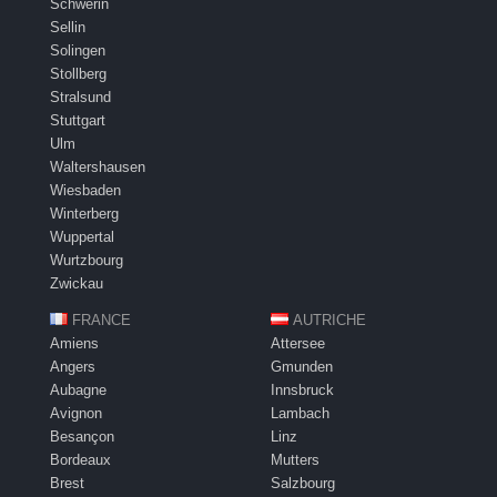
Schwerin
Sellin
Solingen
Stollberg
Stralsund
Stuttgart
Ulm
Waltershausen
Wiesbaden
Winterberg
Wuppertal
Wurtzbourg
Zwickau
FRANCE
AUTRICHE
Amiens
Attersee
Angers
Gmunden
Aubagne
Innsbruck
Avignon
Lambach
Besançon
Linz
Bordeaux
Mutters
Brest
Salzbourg