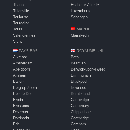
Thann
Esch-sur-Alzette
Thionville
Luxembourg
Toulouse
Schengen
Tourcoing
Tours
MAROC
Valenciennes
Marrakech
Vichy
PAYS-BAS
ROYAUME-UNI
Alkmaar
Bath
Amsterdam
Beamish
Apeldoorn
Berwick-upon-Tweed
Arnhem
Birmingham
Ballum
Blackpool
Berg-op-Zoom
Bowness
Bois-le-Duc
Burntisland
Breda
Cambridge
Breskens
Canterbury
Deventer
Chippenham
Dordrecht
Coatbridge
Ede
Corsham