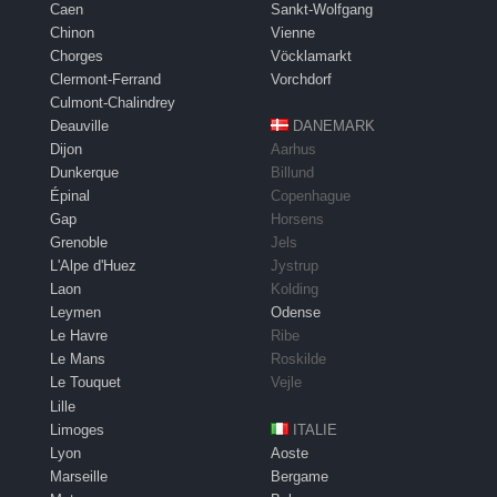
Caen
Sankt-Wolfgang
Chinon
Vienne
Chorges
Vöcklamarkt
Clermont-Ferrand
Vorchdorf
Culmont-Chalindrey
Deauville
DANEMARK
Dijon
Aarhus
Dunkerque
Billund
Épinal
Copenhague
Gap
Horsens
Grenoble
Jels
L'Alpe d'Huez
Jystrup
Laon
Kolding
Leymen
Odense
Le Havre
Ribe
Le Mans
Roskilde
Le Touquet
Vejle
Lille
Limoges
ITALIE
Lyon
Aoste
Marseille
Bergame