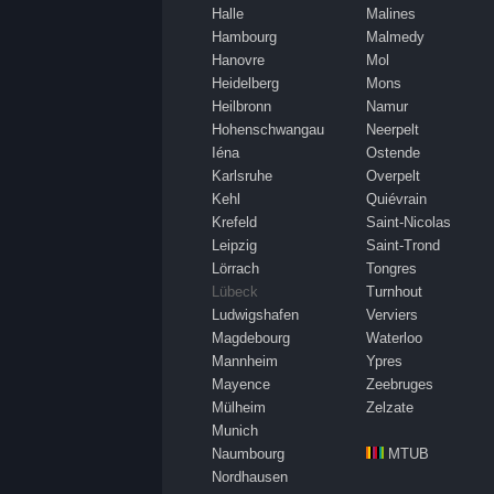
Halle
Malines
Hambourg
Malmedy
Hanovre
Mol
Heidelberg
Mons
Heilbronn
Namur
Hohenschwangau
Neerpelt
Iéna
Ostende
Karlsruhe
Overpelt
Kehl
Quiévrain
Krefeld
Saint-Nicolas
Leipzig
Saint-Trond
Lörrach
Tongres
Lübeck
Turnhout
Ludwigshafen
Verviers
Magdebourg
Waterloo
Mannheim
Ypres
Mayence
Zeebruges
Mülheim
Zelzate
Munich
Naumbourg
MTUB
Nordhausen