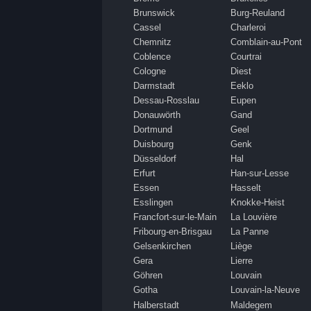
Brunswick
Burg-Reuland
Cassel
Charleroi
Chemnitz
Comblain-au-Pont
Coblence
Courtrai
Cologne
Diest
Darmstadt
Eeklo
Dessau-Rosslau
Eupen
Donauwörth
Gand
Dortmund
Geel
Duisbourg
Genk
Düsseldorf
Hal
Erfurt
Han-sur-Lesse
Essen
Hasselt
Esslingen
Knokke-Heist
Francfort-sur-le-Main
La Louvière
Fribourg-en-Brisgau
La Panne
Gelsenkirchen
Liège
Gera
Lierre
Göhren
Louvain
Gotha
Louvain-la-Neuve
Halberstadt
Maldegem