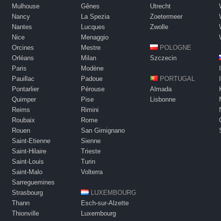
Mulhouse
Gênes
Utrecht
Nancy
La Spezia
Zoetermeer
Nantes
Lucques
Zwolle
Nice
Menaggio
Orcines
Mestre
POLOGNE
Orléans
Milan
Szczecin
Paris
Modène
Pauillac
Padoue
PORTUGAL
Pontarlier
Pérouse
Almada
Quimper
Pise
Lisbonne
Reims
Rimini
Roubaix
Rome
Rouen
San Gimignano
Saint-Etienne
Sienne
Saint-Hilaire
Trieste
Saint-Louis
Turin
Saint-Malo
Volterra
Sarreguemines
Strasbourg
LUXEMBOURG
Thann
Esch-sur-Alzette
Thionville
Luxembourg