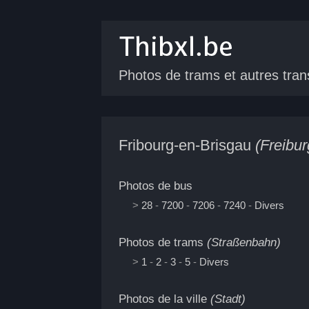
Photos de trams
et autres tran
Fribourg-en-Brisgau
(Freibu
Photos de bus
>
28
-
7200
-
7206
-
7240
-
Divers
Photos de trams
(Straßenbahn)
>
1
-
2
-
3
-
5
-
Divers
Photos de la ville
(Stadt)