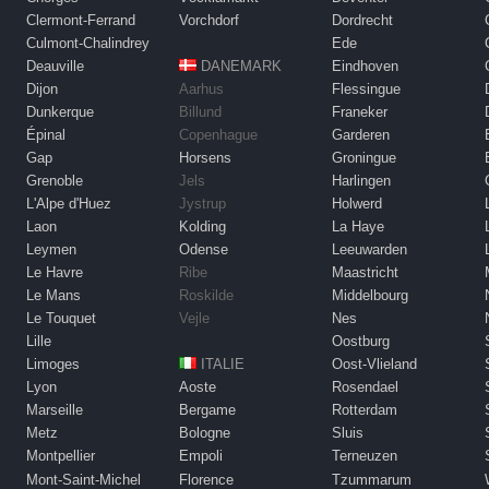
Clermont-Ferrand
Vorchdorf
Dordrecht
Culmont-Chalindrey
Ede
Deauville
DANEMARK
Eindhoven
Dijon
Aarhus
Flessingue
Dunkerque
Billund
Franeker
Épinal
Copenhague
Garderen
Gap
Horsens
Groningue
Grenoble
Jels
Harlingen
L'Alpe d'Huez
Jystrup
Holwerd
Laon
Kolding
La Haye
Leymen
Odense
Leeuwarden
Le Havre
Ribe
Maastricht
Le Mans
Roskilde
Middelbourg
Le Touquet
Vejle
Nes
Lille
Oostburg
Limoges
ITALIE
Oost-Vlieland
Lyon
Aoste
Rosendael
Marseille
Bergame
Rotterdam
Metz
Bologne
Sluis
Montpellier
Empoli
Terneuzen
Mont-Saint-Michel
Florence
Tzummarum