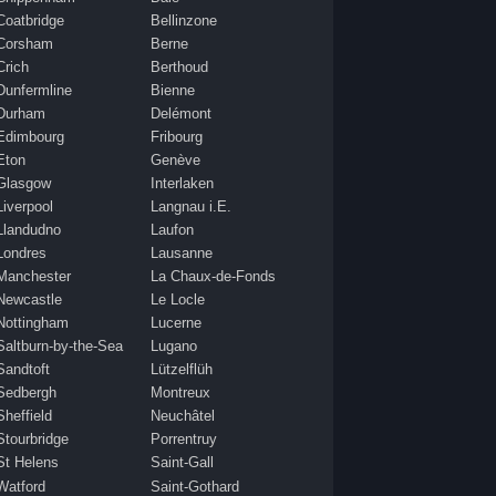
Coatbridge
Bellinzone
Corsham
Berne
Crich
Berthoud
Dunfermline
Bienne
Durham
Delémont
Edimbourg
Fribourg
Eton
Genève
Glasgow
Interlaken
Liverpool
Langnau i.E.
Llandudno
Laufon
Londres
Lausanne
Manchester
La Chaux-de-Fonds
Newcastle
Le Locle
Nottingham
Lucerne
Saltburn-by-the-Sea
Lugano
Sandtoft
Lützelflüh
Sedbergh
Montreux
Sheffield
Neuchâtel
Stourbridge
Porrentruy
St Helens
Saint-Gall
Watford
Saint-Gothard