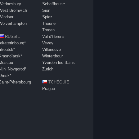
Wednesbury
Schaffhouse
West Bromwich
Sion
Windsor
Spiez
Wolverhampton
Thoune
Trogen
RUSSIE
Val d'Hérens
Iekaterinbourg*
Vevey
Irkoutsk*
Villeneuve
Krasnoïarsk*
Winterthour
Moscou
Yverdon-les-Bains
Nijni Novgorod*
Zurich
Omsk*
Saint-Pétersbourg
TCHÉQUIE
Prague