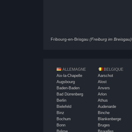
Fribourg-en-Brisgau
(Freiburg im Breisgau)
ALLEMAGNE
BELGIQUE
Aix-la-Chapelle
Aarschot
Augsbourg
Alost
Baden-Baden
Anvers
Bad Dürrenberg
Arlon
Berlin
Athus
Bielefeld
Audenarde
Binz
Binche
Bochum
Blankenberge
Bonn
Bruges
Brême
Bruxelles