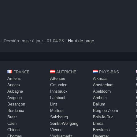
- Dernière mise à jour : 01.04.23 -
Haut de page
FRANCE
AUTRICHE
PAYS-BAS
Amiens
Attersee
Alkmaar
Angers
Gmunden
Amsterdam
Aubagne
Innsbruck
Apeldoorn
Avignon
Lambach
Arnhem
Besançon
Linz
Ballum
Bordeaux
Mutters
Berg-op-Zoom
Brest
Salzbourg
Bois-le-Duc
Caen
Sankt-Wolfgang
Breda
Chinon
Vienne
Breskens
Chorges
Vöcklamarkt
Deventer