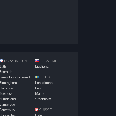
ROYAUME-UNI
SLOVÉNIE
Bath
Ljubljana
Beamish
Berwick-upon-Tweed
SUEDE
Birmingham
Landskrona
Blackpool
Lund
Bowness
Malmö
Burntisland
Stockholm
Cambridge
Canterbury
SUISSE
Chippenham
Bâle