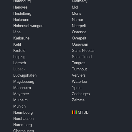
Hambourg
Malmedy
Hanovre
Mol
Heidelberg
Mons
Heilbronn
Namur
Hohenschwangau
Neerpelt
Iéna
Ostende
Karlsruhe
Overpelt
Kehl
Quiévrain
Krefeld
Saint-Nicolas
Leipzig
Saint-Trond
Lörrach
Tongres
Lübeck
Turnhout
Ludwigshafen
Verviers
Magdebourg
Waterloo
Mannheim
Ypres
Mayence
Zeebruges
Mülheim
Zelzate
Munich
Naumbourg
MTUB
Nordhausen
Nuremberg
Oberhausen