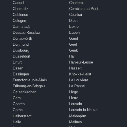
Cassel
Charleroi
Chemnitz
Comblain-au-Pont
Coblence
Courtrai
Cologne
Diest
Darmstadt
Eeklo
Dessau-Rosslau
Eupen
Donauwörth
Gand
Dortmund
Geel
Duisbourg
Genk
Düsseldorf
Hal
Erfurt
Han-sur-Lesse
Essen
Hasselt
Esslingen
Knokke-Heist
Francfort-sur-le-Main
La Louvière
Fribourg-en-Brisgau
La Panne
Gelsenkirchen
Liège
Gera
Lierre
Göhren
Louvain
Gotha
Louvain-la-Neuve
Halberstadt
Maldegem
Halle
Malines