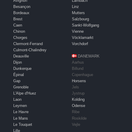
Avignon
Lambach
Besançon
Linz
Bordeaux
Mutters
Brest
Salzbourg
Caen
Sankt-Wolfgang
Chinon
Vienne
Chorges
Vöcklamarkt
Clermont-Ferrand
Vorchdorf
Culmont-Chalindrey
Deauville
DANEMARK
Dijon
Aarhus
Dunkerque
Billund
Épinal
Copenhague
Gap
Horsens
Grenoble
Jels
L'Alpe d'Huez
Jystrup
Laon
Kolding
Leymen
Odense
Le Havre
Ribe
Le Mans
Roskilde
Le Touquet
Vejle
Lille