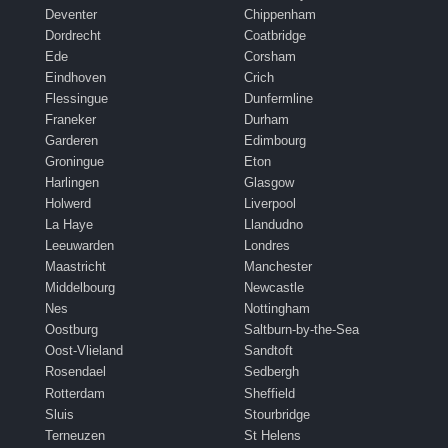
Deventer
Chippenham
Dordrecht
Coatbridge
Ede
Corsham
Eindhoven
Crich
Flessingue
Dunfermline
Franeker
Durham
Garderen
Edimbourg
Groningue
Eton
Harlingen
Glasgow
Holwerd
Liverpool
La Haye
Llandudno
Leeuwarden
Londres
Maastricht
Manchester
Middelbourg
Newcastle
Nes
Nottingham
Oostburg
Saltburn-by-the-Sea
Oost-Vlieland
Sandtoft
Rosendael
Sedbergh
Rotterdam
Sheffield
Sluis
Stourbridge
Terneuzen
St Helens