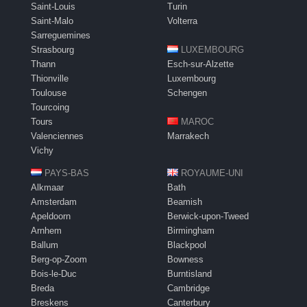
Saint-Louis
Turin
Saint-Malo
Volterra
Sarreguemines
Strasbourg
LUXEMBOURG
Thann
Esch-sur-Alzette
Thionville
Luxembourg
Toulouse
Schengen
Tourcoing
Tours
MAROC
Valenciennes
Marrakech
Vichy
PAYS-BAS
ROYAUME-UNI
Alkmaar
Bath
Amsterdam
Beamish
Apeldoorn
Berwick-upon-Tweed
Arnhem
Birmingham
Ballum
Blackpool
Berg-op-Zoom
Bowness
Bois-le-Duc
Burntisland
Breda
Cambridge
Breskens
Canterbury