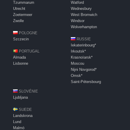
Tzummarum
Watford
Utrecht
Wednesbury
Zoetermeer
West Bromwich
Zwolle
Windsor
Wolverhampton
POLOGNE
Szczecin
RUSSIE
Iekaterinbourg*
PORTUGAL
Irkoutsk*
Almada
Krasnoïarsk*
Lisbonne
Moscou
Nijni Novgorod*
Omsk*
Saint-Pétersbourg
SLOVÉNIE
Ljubljana
SUEDE
Landskrona
Lund
Malmö