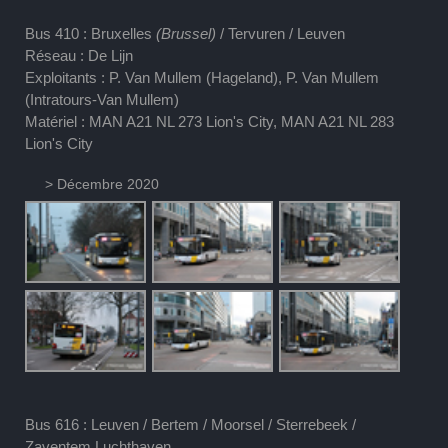
Bus 410 : Bruxelles
(Brussel)
/ Tervuren / Leuven
Réseau : De Lijn
Exploitants : P. Van Mullem (Hageland), P. Van Mullem
(Intratours-Van Mullem)
Matériel : MAN A21 NL 273 Lion's City, MAN A21 NL 283
Lion's City
> Décembre 2020
Bus 616 : Leuven / Bertem / Moorsel / Sterrebeek /
Zaventem Luchthaven