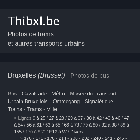
Photos de trams
et autres transports urbains
Bruxelles
(Brussel)
- Photos de bus
Bus -
Cavalcade
-
Métro
-
Musée du Transport
Urbain Bruxellois
-
Ommegang
-
Signalétique
-
Trains
-
Trams
-
Ville
> Lignes
9 à 25
/
27 à 28
/
29 à 37
/
38 à 42
/
43 à 46
/
47
à 54
/
56 à 61
/
63 à 65
/
66 à 78
/
79 à 80
/
82 à 88
/
89 à
155
/ 170 à 830 /
E12 à W
/
Divers
>
170
-
171
-
178
-
214
-
230
-
232
-
240
-
241
-
245
-