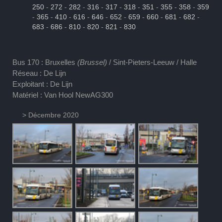
250
-
272
-
282
-
316
-
317
-
318
-
351
-
355
-
358
-
359
-
365
-
410
-
616
-
646
-
652
-
659
-
660
-
681
-
682
-
683
-
686
-
810
-
820
-
821
-
830
Bus 170 : Bruxelles
(Brussel)
/ Sint-Pieters-Leeuw / Halle
Réseau : De Lijn
Exploitant : De Lijn
Matériel : Van Hool NewAG300
> Décembre 2020