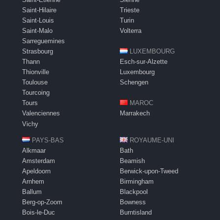
Saint-Hilaire
Trieste
Saint-Louis
Turin
Saint-Malo
Volterra
Sarreguemines
Strasbourg
LUXEMBOURG
Thann
Esch-sur-Alzette
Thionville
Luxembourg
Toulouse
Schengen
Tourcoing
Tours
MAROC
Valenciennes
Marrakech
Vichy
PAYS-BAS
ROYAUME-UNI
Alkmaar
Bath
Amsterdam
Beamish
Apeldoorn
Berwick-upon-Tweed
Arnhem
Birmingham
Ballum
Blackpool
Berg-op-Zoom
Bowness
Bois-le-Duc
Burntisland