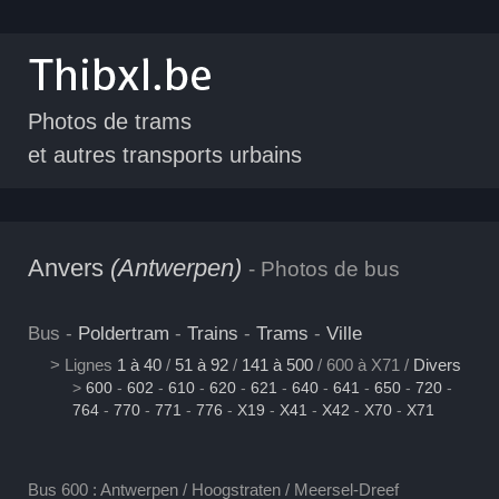
Photos de trams
et autres transports urbains
Anvers
(Antwerpen)
- Photos de bus
Bus -
Poldertram
-
Trains
-
Trams
-
Ville
> Lignes
1 à 40
/
51 à 92
/
141 à 500
/ 600 à X71 /
Divers
>
600
-
602
-
610
-
620
-
621
-
640
-
641
-
650
-
720
-
764
-
770
-
771
-
776
-
X19
-
X41
-
X42
-
X70
-
X71
Bus 600 : Antwerpen / Hoogstraten / Meersel-Dreef