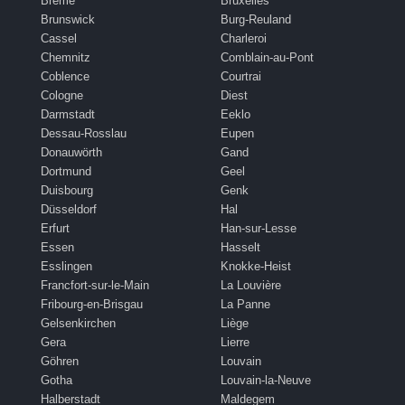
Brême
Bruxelles
Brunswick
Burg-Reuland
Cassel
Charleroi
Chemnitz
Comblain-au-Pont
Coblence
Courtrai
Cologne
Diest
Darmstadt
Eeklo
Dessau-Rosslau
Eupen
Donauwörth
Gand
Dortmund
Geel
Duisbourg
Genk
Düsseldorf
Hal
Erfurt
Han-sur-Lesse
Essen
Hasselt
Esslingen
Knokke-Heist
Francfort-sur-le-Main
La Louvière
Fribourg-en-Brisgau
La Panne
Gelsenkirchen
Liège
Gera
Lierre
Göhren
Louvain
Gotha
Louvain-la-Neuve
Halberstadt
Maldegem