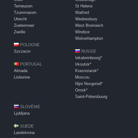
Terneuzen
St Helens
Tzummarum
Watford
Utrecht
Wednesbury
Zoetermeer
West Bromwich
Zwolle
Windsor
Wolverhampton
POLOGNE
Szczecin
RUSSIE
Iekaterinbourg*
PORTUGAL
Irkoutsk*
Almada
Krasnoïarsk*
Lisbonne
Moscou
Nijni Novgorod*
Omsk*
Saint-Pétersbourg
SLOVÉNIE
Ljubljana
SUEDE
Landskrona