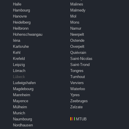
Halle
Malines
Hambourg
Malmedy
Hanovre
Mol
Heidelberg
Mons
Heilbronn
Namur
Hohenschwangau
Neerpelt
Iéna
Ostende
Karlsruhe
Overpelt
Kehl
Quiévrain
Krefeld
Saint-Nicolas
Leipzig
Saint-Trond
Lörrach
Tongres
Lübeck
Turnhout
Ludwigshafen
Verviers
Magdebourg
Waterloo
Mannheim
Ypres
Mayence
Zeebruges
Mülheim
Zelzate
Munich
Naumbourg
MTUB
Nordhausen