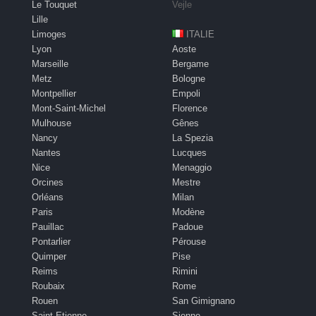
Le Touquet
Vejle
Lille
Limoges
ITALIE
Lyon
Aoste
Marseille
Bergame
Metz
Bologne
Montpellier
Empoli
Mont-Saint-Michel
Florence
Mulhouse
Gênes
Nancy
La Spezia
Nantes
Lucques
Nice
Menaggio
Orcines
Mestre
Orléans
Milan
Paris
Modène
Pauillac
Padoue
Pontarlier
Pérouse
Quimper
Pise
Reims
Rimini
Roubaix
Rome
Rouen
San Gimignano
Saint-Etienne
Sienne