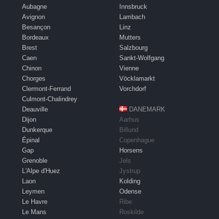
Aubagne
Innsbruck
Avignon
Lambach
Besançon
Linz
Bordeaux
Mutters
Brest
Salzbourg
Caen
Sankt-Wolfgang
Chinon
Vienne
Chorges
Vöcklamarkt
Clermont-Ferrand
Vorchdorf
Culmont-Chalindrey
Deauville
DANEMARK
Dijon
Aarhus
Dunkerque
Billund
Épinal
Copenhague
Gap
Horsens
Grenoble
Jels
L'Alpe d'Huez
Jystrup
Laon
Kolding
Leymen
Odense
Le Havre
Ribe
Le Mans
Roskilde