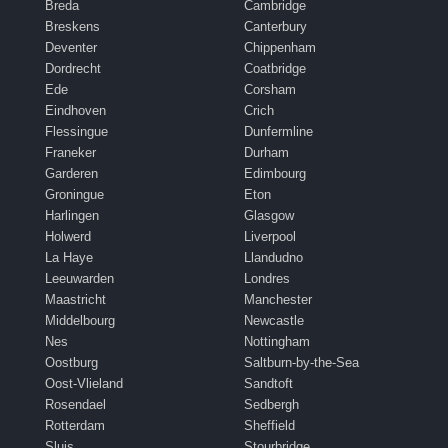
Breda
Cambridge
Breskens
Canterbury
Deventer
Chippenham
Dordrecht
Coatbridge
Ede
Corsham
Eindhoven
Crich
Flessingue
Dunfermline
Franeker
Durham
Garderen
Edimbourg
Groningue
Eton
Harlingen
Glasgow
Holwerd
Liverpool
La Haye
Llandudno
Leeuwarden
Londres
Maastricht
Manchester
Middelbourg
Newcastle
Nes
Nottingham
Oostburg
Saltburn-by-the-Sea
Oost-Vlieland
Sandtoft
Rosendael
Sedbergh
Rotterdam
Sheffield
Sluis
Stourbridge